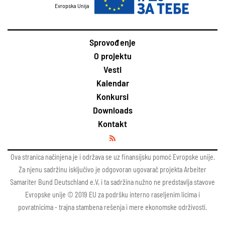
Evropska Unija
Sprovođenje
O projektu
Vesti
Kalendar
Konkursi
Downloads
Kontakt
Ova stranica načinjena je i održava se uz finansijsku pomoć Evropske unije.
Za njenu sadržinu isključivo je odgovoran ugovarač projekta Arbeiter
Samariter Bund Deutschland e.V, i ta sadržina nužno ne predstavlja stavove
Evropske unije © 2019 EU za podršku interno raseljenim licima i
povratnicima - trajna stambena rešenja i mere ekonomske održivosti.